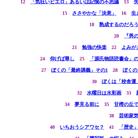
12
「気狂いピエロ」あるいは記憶の不思議
13
15
ささやかな「決意」
16
生
18
熟成するのだろ
20
『男
21
勉強の快楽
22
よみが
24
仰げば尊し
25
「源氏物語読書会」
27
ぼくの「最終講義」その1
28
ぼくの
30
ぼくは「校舎運
32
水曜日は水彩画
33
34
夢見る前に
35
甘樫の丘
38
芸術家
40
いちおうシアワセ？
41
「歴史