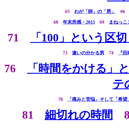
65
わが「師」の「恩」
6
68
年末所感・2015
69
まねっこ
71
「100」という区切
73
違いの分かる男
74
『田
76
「時間をかける」
テ
78
「痛みと苦悩」そして「希望
81
細切れの時間