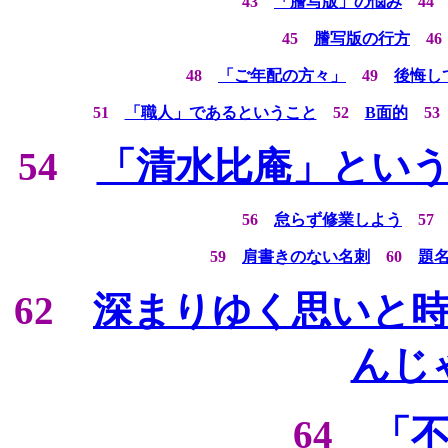
43
「謄写版」の悩み
4
45
謄写版の行方
4
48
「ご年配の方々」
49
後悔し
51
「職人」であるということ
52
B面的
5
54
「清水比庵」とい
56
怠らず修業しよう
5
59
肩書きのない名刺
60
題
62
深まりゆく思いと
んじ
64
「