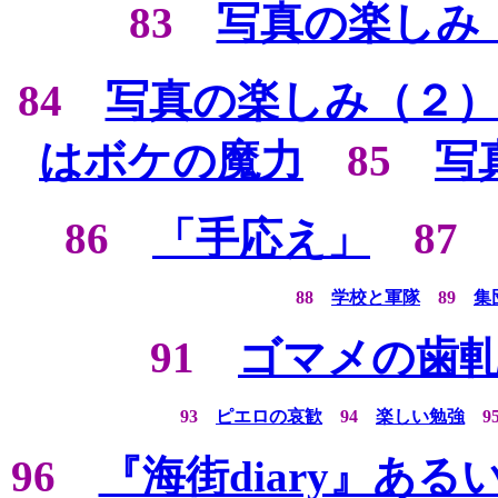
83
写真の楽しみ
84
写真の楽しみ（２
はボケの魔力
85
写
86
「手応え」
8
88
学校と軍隊
89
集
91
ゴマメの歯
93
ピエロの哀歓
94
楽しい勉強
96
『海街diary』あ