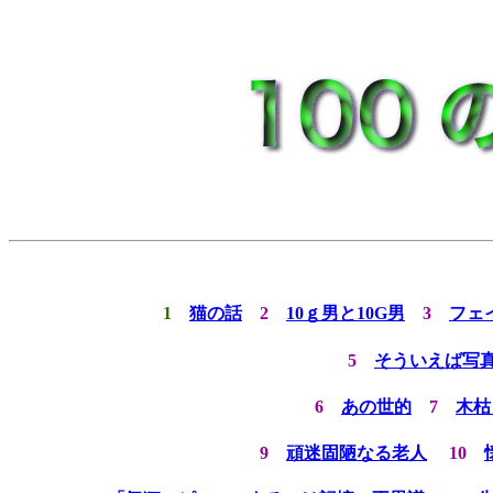
1
猫の話
2
10ｇ男と10G男
3
フェ
5
そういえば写
6
あの世的
7
木
9
頑迷固陋なる老人
10