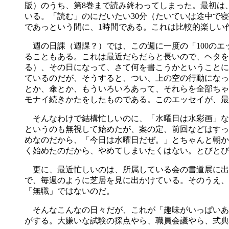
版）のうち、第8巻まで読み終わってしまった。最初は
いる。「読む」のにだいたい30分（たいていは途中で寝
であっという間に、1時間である。これは比較的楽しい
週の日課（週課？）では、この週に一度の「100のエ
ることもある。これは最近だらだらと長いので、ヘタを
る）、その日になって、さて何を書こうかということに
ているのだが、そうすると、つい、上の空の行動になっ
とか、傘とか、もういろいろあって、それらを全部ちゃ
モナイ続きかたをしたものである。このエッセイが、最
そんなわけで結構忙しいのに、「水曜日は水彩画」な
というのも無視して始めたが、案の定、前回などはすっ
めなのだから、「今日は水曜日だぜ。」とちゃんと朝か
く始めたのだから、やめてしまいたくはない。とびとび
更に、最近忙しいのは、所属している会の書道展に出
で、毎週のように芝居を見に出かけている。そのうえ、
「無職」ではないのだ。
そんなこんなの日々だが、これが「趣味がいっぱいあ
がする。大嫌いな試験の採点やら、職員会議やら、式典