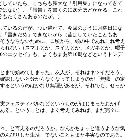
どしていたら、こちらも膨大な「引用集」になってきて
ではない）、「報告」を書くのに20分ほどかかる。これ
分もたくさんあるのだが。）
しているのだが、つい遅れて、今回のように月曜日にな
は「書きだめ」できないから（昔はしていたこともあ
そうならないために、日頃から、頭の中であれこれ考え
られない（スマホとか、スイカとか、メガネとか、帽子
0のエッセイ」も、よくもまあ第10期などというトンデ
とまで始めてしまった。友人が、それはキツイだろう、
確認しないと分からなくなってしまうのが「無職」の定
するというのはかなり無理があるが、それでも、せっか
実フェスティバルなどというものがはじまったおかげ
ある。ということは、よく考えてみれば、まだ完全に
々」と言えるのだろうか。なんかちょっと違うような気
のんびりした生活」でないこともまた事実なのである。