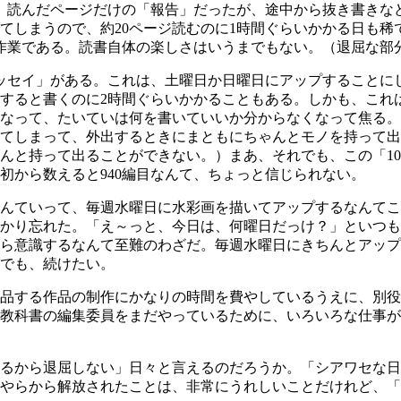
、読んだページだけの「報告」だったが、途中から抜き書きな
てしまうので、約20ページ読むのに1時間ぐらいかかる日も稀
作業である。読書自体の楽しさはいうまでもない。（退屈な部
ッセイ」がある。これは、土曜日か日曜日にアップすることに
すると書くのに2時間ぐらいかかることもある。しかも、これ
なって、たいていは何を書いていいか分からなくなって焦る。
てしまって、外出するときにまともにちゃんとモノを持って出
んと持って出ることができない。）まあ、それでも、この「10
初から数えると940編目なんて、ちょっと信じられない。
んていって、毎週水曜日に水彩画を描いてアップするなんてこ
かり忘れた。「え～っと、今日は、何曜日だっけ？」といつも
ら意識するなんて至難のわざだ。毎週水曜日にきちんとアップ
でも、続けたい。
品する作品の制作にかなりの時間を費やしているうえに、別役
教科書の編集委員をまだやっているために、いろいろな仕事が
るから退屈しない」日々と言えるのだろうか。「シアワセな日
やらから解放されたことは、非常にうれしいことだけれど、「