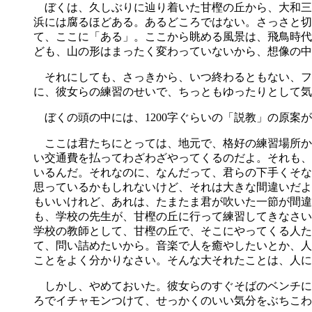
ぼくは、久しぶりに辿り着いた甘樫の丘から、大和三
浜には腐るほどある。あるどころではない。さっさと切
て、ここに「ある」。ここから眺める風景は、飛鳥時代
ども、山の形はまったく変わっていないから、想像の中
それにしても、さっきから、いつ終わるともない、フ
に、彼女らの練習のせいで、ちっともゆったりとして気
ぼくの頭の中には、1200字ぐらいの「説教」の原案
ここは君たちにとっては、地元で、格好の練習場所かも
い交通費を払ってわざわざやってくるのだよ。それも、
いるんだ。それなのに、なんだって、君らの下手くそな
思っているかもしれないけど、それは大きな間違いだよ
もいいけれど、あれは、たまたま君が吹いた一節が間違
も、学校の先生が、甘樫の丘に行って練習してきなさい
学校の教師として、甘樫の丘で、そこにやってくる人た
て、問い詰めたいから。音楽で人を癒やしたいとか、人
ことをよく分かりなさい。そんな大それたことは、人に
しかし、やめておいた。彼女らのすぐそばのベンチに
ろでイチャモンつけて、せっかくのいい気分をぶちこわ