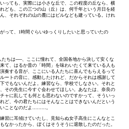
いっても、実際には小さな丘で、この程度の丘なら、横
れども、この三つの山（丘）は、何千年という月日を経
ん、それぞれの山の麓にはビルなども建っている。けれ
がって、1時間ぐらいゆっくりしたいと思っていたの
たちは──、ここに憧れて、全国各地から決して安くな
来て、はるか昔の「時間」を味わいたくて来ている人も
演奏する音が、ここにいる人たちに喜んでもらえるって
ルートの音に、感動したけれど、だからそれは感謝して
下でもないんだよ。練習なら、学校でしなさい。それと
、その先生に今すぐ会わせてほしい。あなたは、奈良の
チャに乱しても何とも思わないのですかって、そういっ
れど、今の君たちにはそんなことはできないんだという
いことなのだよ………。
練習に耳傾けていたし、見知らぬ女子高生にこんなとこ
もなかったから、ぼくはそうそうに退散したのだった。