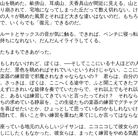
山を眺めた。畝傍山、耳成山、天香具山が間近に見える。山と
り崩されて、宅地になってしまった丘だって数え切れない。け
の人々が眺めた風景とそれほど大きな違いはないのだ。もちろ
で、いくらでも「復元」できるのだ。
ルートとサックスの音が気に触る。できれば、ベンチに寝っ転
持ちになれない。だんだんイライラしてくる。
がたちまちできあがった。
しれないけれど、ぼくは、──そしてここにいる十人ほどの人
ただ、景色を眺めればそれでいいというわけじゃない。ここに
楽器の練習音で邪魔されなきゃならないの？ 君らは、自分の
。さっきは、ぼくは、ここへくる途中で、ふと聞こえてきたフ
えずにきれいな旋律を奏でていたからで、それ以上でもそれ以
と、あるいは練習してきていいと言ったってわけ？ それなら
ちの求めている静寂を、この生徒たちの楽器の練習でグチャグ
を喜ばせたいとか、ひょっとして思っているのかもしれないけ
隠れて、長いこと辛い練習を重ねた果てにしか言ってはならな
座っている地元の人らしいジイサンは、ニコニコして彼女らの
しにしたくもなかった。彼女らは、まったく練習をやめる気配