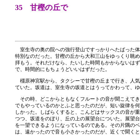
35 甘樫の丘で
室生寺の奥の院への強行登山ですっかりへたばった体
特別なのだった。甘樫の丘から大和三山をゆっくり眺め
拝もう。それだけなら、たいした時間もかからないはず
で、時間的にもちょうどいいはずだった。
橿原神宮駅から、タクシーで甘樫の丘まで行き、人気
ていた。坂道は、室生寺の坂道とはうってかわって、ゆ
その時、どこからともなくフルートの音が聞こえてき
でもやっているのかとふと思ったのだが、短い旋律を何
しかった。しばらくすると、こんどはサックスの音が重
つつ、坂道をのぼり、丘の上の展望台についた。展望台
を一望できるようになっているのである。その片隅のベ
は、遠かったので音も小さかったのだが、近くで聞くと