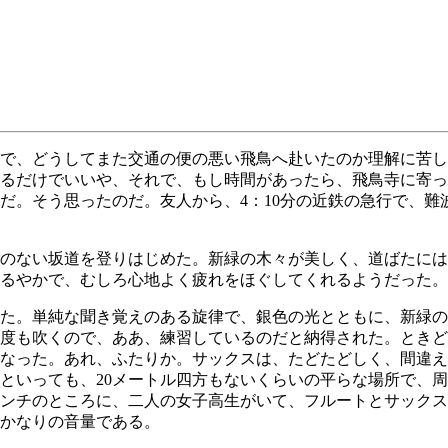
で、どうしてまた交通の便の悪い飛鳥へ赴いたのか理解に苦し
るだけでいいや、それで、もし時間があったら、飛鳥寺に寄っ
だ。そう思ったのだ。友人から、4：10分の近鉄の急行で、難
のない坂道を登りはじめた。新緑の木々が美しく、道ばたには
るやかで、むしろ心地よく疲れをほぐしてくれるようだった。
た。単純な聞き覚えのある旋律で、銀色の光とともに、新緑の
度も吹くので、ああ、練習しているのだと納得された。ときど
なった。あれ、ふたりか。サックスは、たどたどしく、間違え
といっても、20メートル四方もないくらいの平らな場所で、
ンチのところに、二人の女子高生がいて、フルートとサックス
かなりの音量である。