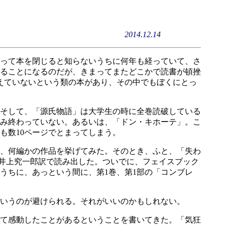
2014.12.14
って本を閉じると知らないうちに何年も経っていて、さ
ることになるのだが、きまってまたどこかで読書が頓挫
超えていないという類の本があり、その中でもぼくにとっ
そして、「源氏物語」は大学生の時に全巻読破している
み終わっていない。あるいは、「ドン・キホーテ」。こ
も数10ページでとまってしまう。
、何編かの作品を挙げてみた。そのとき、ふと、「失わ
の井上究一郎訳で読み出した。ついでに、フェイスブック
うちに、あっという間に、第1巻、第1部の「コンブレ
いうのが避けられる。それがいいのかもしれない。
て感動したことがあるということを書いてきた。「気狂