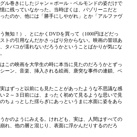
グル巻きにしたジャン＝ポール・ベルモンドの姿だけで
憶に残っていなかった。当時ぼくは、パゾリーニだと
ったのか、他には「勝手にしやがれ」とか「アルファヴ
知！）、とにかくDVDを買って（1000円ほどだっ
ストの引用なんだかさっぱり分からない。映画の冒頭あ
、タバコが濡れないだろうかということばかりが気にな
。
はこの映画を大学生の時に本当に見たのだろうかとずっ
シーン、音楽、挿入される絵画、唐突な事件の連鎖、ベ
実はずっと以前にも見たことがあったような不思議な感
い２～３日前には、まったく初めて見るような思いで見
のちょっとした揺らぎにあっというまに水面に姿をあら
うかのようにみえる。けれども、実は、人間はすべての
崩れ、他の層と混じり、表面に浮かんだりするのだろ