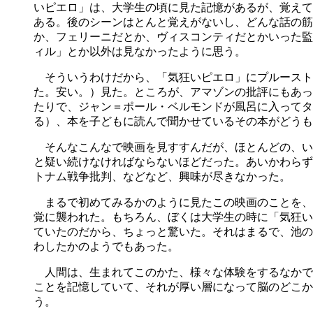
いピエロ」は、大学生の頃に見た記憶があるが、覚えて
ある。後のシーンはとんと覚えがないし、どんな話の筋
か、フェリーニだとか、ヴィスコンティだとかいった監
ィル」とか以外は見なかったように思う。
そういうわけだから、「気狂いピエロ」にプルーストの
た。安い。）見た。ところが、アマゾンの批評にもあっ
たりで、ジャン＝ポール・ベルモンドが風呂に入ってタ
る）、本を子どもに読んで聞かせているその本がどうも
そんなこんなで映画を見すすんだが、ほとんどの、い
と疑い続けなければならないほどだった。あいかわらず
トナム戦争批判、などなど、興味が尽きなかった。
まるで初めてみるかのように見たこの映画のことを、
覚に襲われた。もちろん、ぼくは大学生の時に「気狂い
ていたのだから、ちょっと驚いた。それはまるで、池の
わしたかのようでもあった。
人間は、生まれてこのかた、様々な体験をするなかで
ことを記憶していて、それが厚い層になって脳のどこか
う。