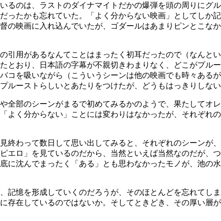
いるのは、ラストのダイナマイトだかの爆弾を頭の周りにグル
だったかも忘れていた。「よく分からない映画」としてしか記
督の映画に入れ込んでいたが、ゴダールはあまりピンとこなか
引用があるなんてことはまったく初耳だったので（なんという無
たとおり、日本語の字幕が不親切きわまりなく、どこがプルー
バコを吸いながら（こういうシーンは他の映画でも時々あるが
プルーストらしいとあたりをつけたが、どうもはっきりしない
や全部のシーンがまるで初めてみるかのようで、果たしてオレ
「よく分からない」ことには変わりはなかったが、それぞれの
見終わって数日して思い出してみると、それぞれのシーンが、
ピエロ」を見ているのだから、当然といえば当然なのだが、つ
底に沈んでまったく「ある」とも思わなかったモノが、池の水
、記憶を形成していくのだろうが、そのほとんどを忘れてしま
に存在しているのではないか。そしてときどき、その厚い層が