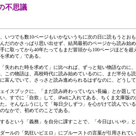
の不思議
いつでも数10ページもいかないうちに次の日に読もうとおも
んだのかさっぱり思い出せず、結局最初のページから読み始め
手に取ってから40年たってもまだ冒頭から100ページほどを
を求めて」である。
「失われた時を求めて」に比べれば、ずっと短い物語なのに、
、この物語は、高校時代に読み始めているのに、まだ半分も読
に富んでいて、さっさと読み進められるはずなのに、どうして
ェイスブックに、「まだ読み終わっていない長編」とか題して
い、すでに「自炊」して、iPadに入れてある、ちくま文庫版
た。そんなふうにして「毎日少しずつ」を心がけて読んでいる
」のなかで、初めてのことである。
するという「義務」を自分に課すことで、「今日はいいや」と
ダールの「気狂いピエロ」にプルーストの言葉が引用されてい