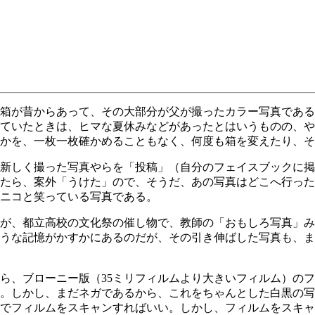
箱が昔からあって、その大部分が父が撮ったカラー写真である
ていたときは、ヒマな夏休みなどがあったとはいうものの、や
かを、一枚一枚確かめることもなく、何度も箱を変えたり、そ
新しく撮った写真やらを「投稿」（自分のフェイスブックに掲
たら、案外「うけた」ので、そうだ、あの写真はどこへ行った
ニコと笑っている写真である。
が、都立高校の文化祭の催し物で、教師の「おもしろ写真」み
うな記憶がかすかにあるのだが、その引き伸ばした写真も、ま
、ブローニー版（35ミリフィルムより大きいフィルム）のフ
。しかし、まだネガであるから、これをちゃんとした白黒の写
でフィルムをスキャンすればいい。しかし、フィルムをスキャ