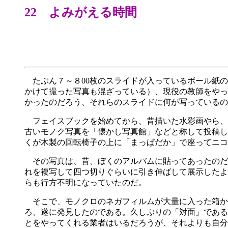
22 よみがえる時間
たぶん７～８00枚のスライドが入っているボール紙の
かけて撮った写真も混ざっている）、現役の教師をやっ
かったのだろう、それらのスライドに何が写っているの
フェイスブックを始めてから、昔描いた水彩画やら、
古いモノク写真を「懐かし写真館」などと称して投稿し
くが木製の回転椅子の上に「まっぱだか」で座ってニコ
その写真は、昔、ぼくのアルバムに貼ってあったのだ
れを複写して四つ切りぐらいに引き伸ばして展示したよ
らも行方不明になっていたのだ。
そこで、モノクロのネガフィルムが大量に入った箱から
ろ、遂に発見したのである。久しぶりの「対面」である
とをやってくれる業者はいるだろうが、それよりも自分