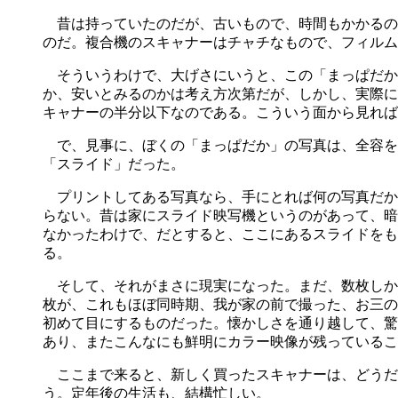
昔は持っていたのだが、古いもので、時間もかかるの
のだ。複合機のスキャナーはチャチなもので、フィルム
そういうわけで、大げさにいうと、この「まっぱだか」
か、安いとみるのかは考え方次第だが、しかし、実際に
キャナーの半分以下なのである。こういう面から見れば
で、見事に、ぼくの「まっぱだか」の写真は、全容を
「スライド」だった。
プリントしてある写真なら、手にとれば何の写真だか
らない。昔は家にスライド映写機というのがあって、暗
なかったわけで、だとすると、ここにあるスライドをも
る。
そして、それがまさに現実になった。まだ、数枚しかス
枚が、これもほぼ同時期、我が家の前で撮った、お三の
初めて目にするものだった。懐かしさを通り越して、驚
あり、またこんなにも鮮明にカラー映像が残っているこ
ここまで来ると、新しく買ったスキャナーは、どうだ
う。定年後の生活も、結構忙しい。