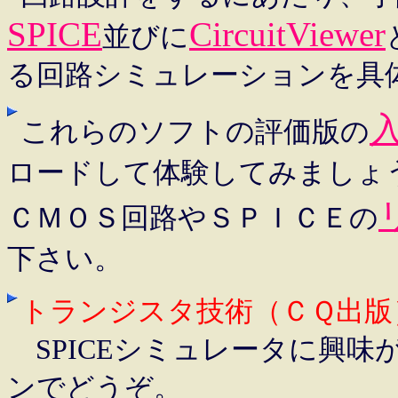
SPICE
CircuitViewer
並びに
る回路シミュレーションを具
これらのソフトの評価版の
ロードして体験してみましょ
ＣＭＯＳ回路やＳＰＩＣＥの
下さい。
トランジスタ技術（ＣＱ出版
SPICEシミュレータに興味
ンでどうぞ。