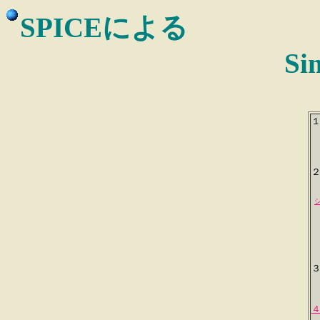
SPICEによる
Si
１
２
３
４