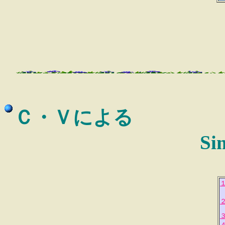
Ｃ・Ｖによる
Si
１
２