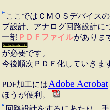
ここではＣＭＯＳデバイスの
プ設計、アナログ回路設計に
一部
ＰＤＦファイル
があります
Adobe Reader DC
が必要です。
今後順次ＰＤＦ化していきま
Adobe Acrobat
PDF加工には
ほうが便利。
回路設計をするにあたり、手