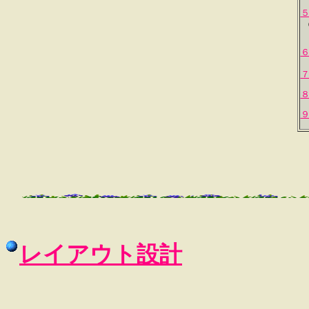
５
６
７
８
９
レイアウト設計