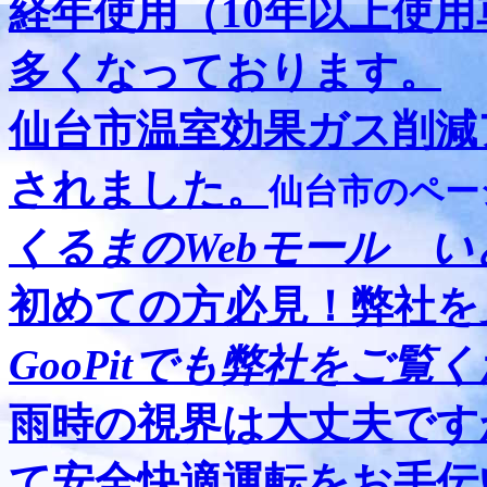
経年使用（10年以上使
多くなっております。
仙台市温室効果ガス削減
されました。
仙台市のペー
くるまのWebモール 
初めての方必見！弊社
GooPitでも弊社をご覧
雨時の視界は大丈夫です
て安全快適運転をお手伝