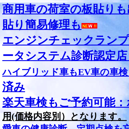
商用車の荷室の板貼りも
貼り簡易修理も
エンジンチェックランプ
ータシステム診断認定店
ハイブリッド車もEV車の車
済み
楽天車検もご予約可能：
用(価格内容別）となります。
愛車の健康診断、定期点検を