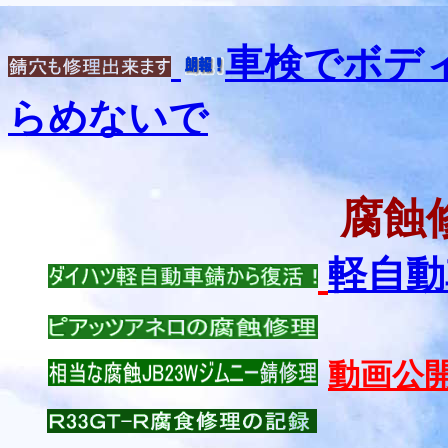
車検でボデ
らめないで
腐蝕
軽自動
動画公