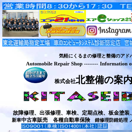
気軽にくるまの修理と整備のアドバイ
Automobile Repair Shop --------
Information of
北整備の案
株式会社
故障修理、出張修理、車検、定期点検、板金塗装
中古車販売 各種自動車保険
新車
錆修理防錆処理 