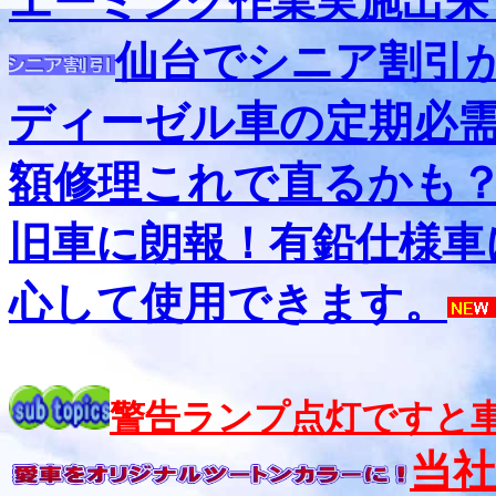
エーミング作業実施出来
仙台でシニア割引
ディーゼル車の定期必
額修理これで直るかも
旧車に朗報！有鉛仕様車
心して使用できます。
警告ランプ点灯ですと
当