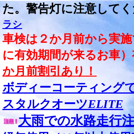
た。警告灯に注意して
ラシ
車検は２か月前から実施
に有効期間が来るお車）
か月前割引あり！
ボディーコーティング
スタルクオーツ
ELITE
大雨での水路走行