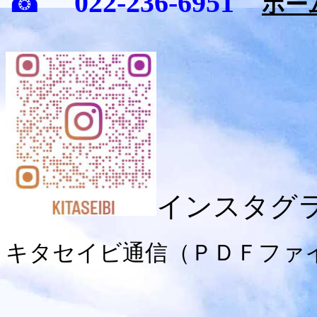
☎
022-236-6951
ホー
インスタグ
キタセイビ通信（ＰＤＦファ