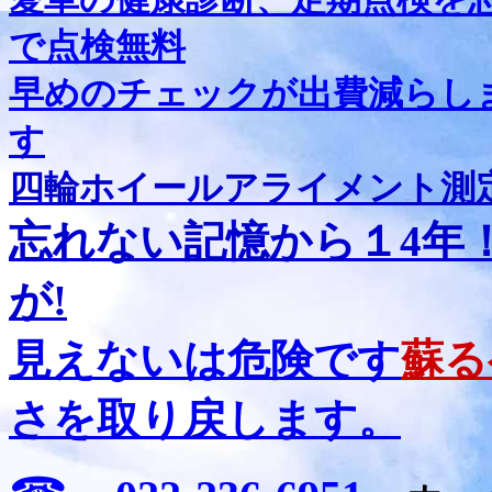
で点検無料
早めのチェックが出費減らし
す
四輪ホイールアライメント測
忘れない記憶から１4年！
が!
見えないは危険です
蘇る
さを取り戻します。