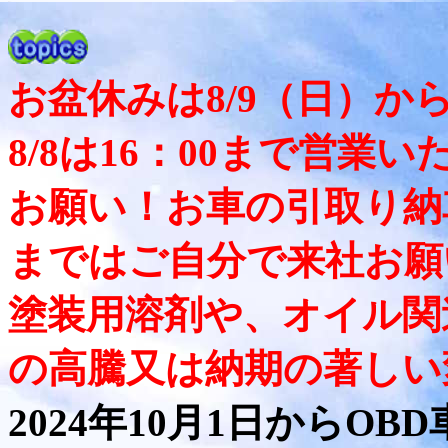
お盆休みは8/9（日）か
8/8は16：00まで営業
お願い！お車の引取り納
まではご自分で来社お願
塗装用溶剤や、オイル関
の高騰又は納期の著しい
2024年10月1日からO