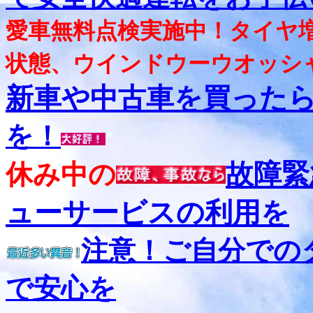
愛車無料点検実施中！タイヤ
状態、ウインドウーウオッシ
新車や中古車を買った
を！
故障緊
休み中の
ューサービスの利用を
注意！ご自分で
で安心を