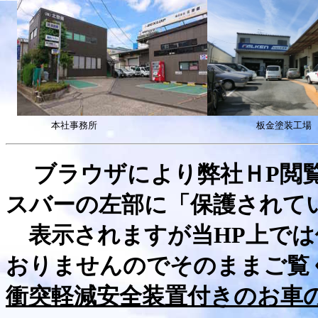
本社事務所
板金塗装工場
ブラウザにより弊社ＨP閲覧
スバーの左部に「保護されて
表示されますが
当HP上では
おりませんのでそのままご覧
衝突軽減安全装置付きのお車