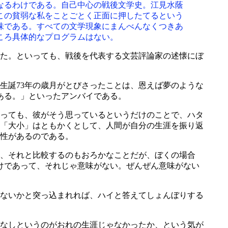
なるわけである。自己中心の戦後文学史。江見水蔭
この貧弱な私をことごとく正面に押したてるという
味である。すべての文学現象にまんべんなくつきあ
ころ具体的なプログラムはない。
た。といっても、戦後を代表する文芸評論家の述懐にぼ
誕73年の歳月がとびさったことは、恩えば夢のような
ある。」といったアンバイである。
っても、彼がそう思っているというだけのことで、ハタ
「大小」はともかくとして、人間が自分の生涯を振り返
性があるのである。
、それと比較するのもおろかなことだが、ぼくの場合
けであって、それじゃ意味がない。ぜんぜん意味がない
ないかと突っ込まれれば、ハイと答えてしょんぼりする
なしというのがおれの生涯じゃなかったか、という気が