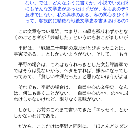
ない。では、どんなふうに書くか。小説でいえば
にもそんな文学史があったはずだが、私もあのテ
意味ではない。私の興味のある、私の関心をひく
って、客観的に精確な戦後文学史を書きあげるの
この文章をつい最近、つまり、73歳も残りわずかとな
くのごとき者が「共感した」というのもおこがましいが
平野は、「戦後二十年間の歳月がとびさったことは、恩
事実である。」としかいいようがない。そして、「もう
平野の場合は、これはもうれっきとした文芸評論家で
ではそうは見ないから、ヘタをすれば、嫌みになってし
ってみて、「貧しい生涯だった」と思わないほうがよほ
それでも、平野の場合は、「自己中心の文学史」なん
は、何にも書くことがない。「自己中心の○○」の○○
わけじゃないけれど、限りなく意味がない。
しかし、お前のこれまで書いてきた「エッセイ」とか
しかないわけである。
だから、ここだけは平野と同列に、「ほとんどジダン