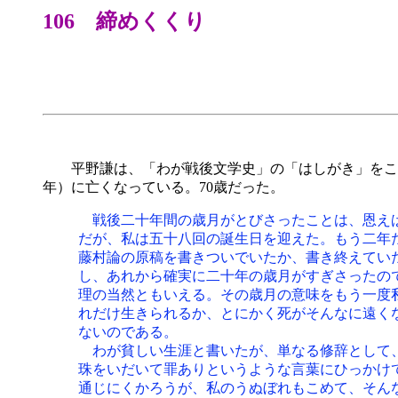
106 締めくくり
平野謙は、「わが戦後文学史」の「はしがき」をこんな風
年）に亡くなっている。70歳だった。
戦後二十年間の歳月がとびさったことは、恩え
だが、私は五十八回の誕生日を迎えた。もう二年
藤村論の原稿を書きついでいたか、書き終えてい
し、あれから確実に二十年の歳月がすぎさったの
理の当然ともいえる。その歳月の意味をもう一度
れだけ生きられるか、とにかく死がそんなに遠く
ないのである。
わが貧しい生涯と書いたが、単なる修辞として、
珠をいだいて罪ありというような言葉にひっかけ
通じにくかろうが、私のうぬぼれもこめて、そん