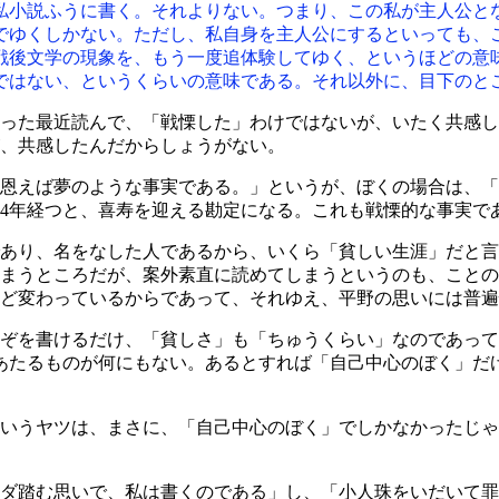
私小説ふうに書く。それよりない。つまり、この私が主人公と
でゆくしかない。ただし、私自身を主人公にするといっても、
戦後文学の現象を、もう一度追体験してゆく、というほどの意
ではない、というくらいの意味である。それ以外に、目下のと
った最近読んで、「戦慄した」わけではないが、いたく共感し
、共感したんだからしょうがない。
えば夢のような事実である。」というが、ぼくの場合は、「生
4年経つと、喜寿を迎える勘定になる。これも戦慄的な事実で
あり、名をなした人であるから、いくら「貧しい生涯」だと言
まうところだが、案外素直に読めてしまうというのも、ことの
ど変わっているからであって、それゆえ、平野の思いには普遍
ぞを書けるだけ、「貧しさ」も「ちゅうくらい」なのであって
にあたるものが何にもない。あるとすれば「自己中心のぼく」だ
いうヤツは、まさに、「自己中心のぼく」でしかなかったじゃ
ダ踏む思いで、私は書くのである」し、「小人珠をいだいて罪