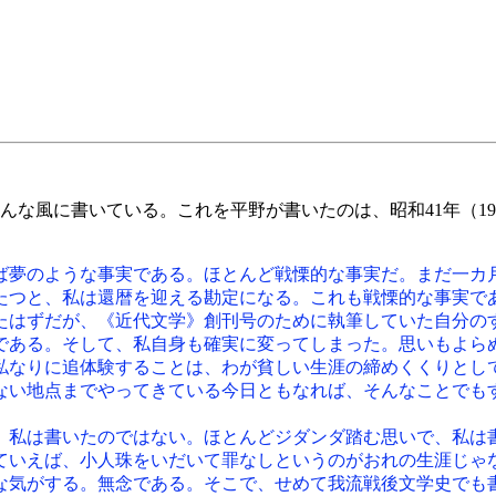
に書いている。これを平野が書いたのは、昭和41年（1966
ば夢のような事実である。ほとんど戦慄的な事実だ。まだ一カ
たつと、私は還暦を迎える勘定になる。これも戦慄的な事実で
たはずだが、《近代文学》創刊号のために執筆していた自分の
である。そして、私自身も確実に変ってしまった。思いもよら
私なりに追体験することは、わが貧しい生涯の締めくくりとし
ない地点までやってきている今日ともなれば、そんなことでも
私は書いたのではない。ほとんどジダンダ踏む思いで、私は
ていえば、小人珠をいだいて罪なしというのがおれの生涯じゃ
な気がする。無念である。そこで、せめて我流戦後文学史でも