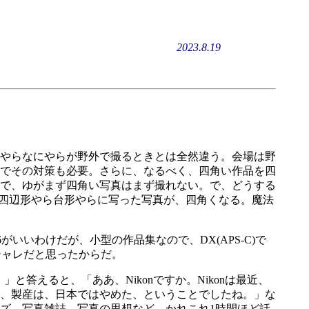
2023.8.19
やらなにやらが野外で撮るときとは全然違う。会場は野
のでその対策も必要。さらに、なるべく、四角い作品を四
で、ゆがまず四角い写真はまず撮れない。で、どうする
平行四辺形やら台形やらに写った写真が、四角くなる。魔法
いわけだが、小型の作品集なので、DX(APS-C)で
シャレだと思ったからだ。
答えると、「ああ、Nikonですか。Nikonは最近、
、製産は、日本ではやめた、ということでしたね。」な
ズ、写真雑誌、写真の思想など、かれこれ1時間ほど話