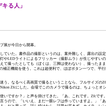
いは「デキる人」
プ展が今日から開幕。
していた。書作品の撮影というのは、案外難しく、露出の設定
灯やLEDライトによるフリッカー（撮影ムラ）が生じやすい
えて撮ったとしても（ぼくは、三脚は使わない）、撮ったまま
om）での補正機能を使う。これは超便利で、ほぼボタン一つで、
。なるべく高画質で撮るということなら、フルサイズのZ6がい
ikon Zfcにした。会場でこのカメラで撮るのは、ちょっとオ
ですか？」と声を掛けてきた。「あ、これです。Zfcです。」と
言うので、「いいえ、まだ一眼レフは作っていますよ。」「あ
人」だと思って、話し続けたら、話題が尽きず、カメラ、レン