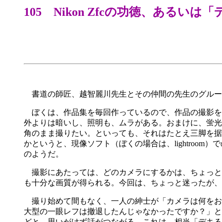
105 Nikon Zfcの功徳、ある
書道の師匠、越智麗川先生とその仲間の先生のグルー
ぼくは、作品集を毎回作っているので、作品の撮影を
外よりは暗いし、照明も、ムラがある。おまけに、蛍光
角のまま撮りたい。といっても、それはたとえ三脚を据
かというと、現像ソフト（ぼくの場合は、lightro
のようだ。
撮影にあたっては、どのカメラにするかは、ちょっと迷う
も十分な画質が得られる。今回は、ちょっと迷ったが、N
撮り始めて間もなく、一人の紳士が「カメラは何をお使い
大型の一眼レフは撤退したんじゃなかったですか？」と
どと、思いがけず話がつながる。これは、相当「デキる