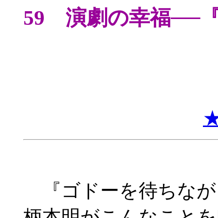
59 演劇の幸福─
『ゴドーを待ちなが
柄本明がこんなこと