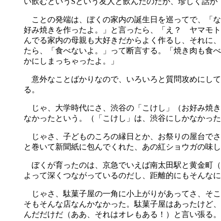
い飲むというSという友人と飲んだのだが、珍しく話が
ことの発端は、ぼくの家内の誕生日を巡ってで、「な
好み焼きを作ったよ。」と言ったら、「え？ ヤマモト
んでる家内の母親も大好きだからよく作るし、それに、
たら、「食べないよ。」って断言する。「焼き肉も食べ
かにしまっちゃったよ。」
意外なことばかりなので、いろいろと質問攻めにしてみ
る。
じゃ、大学時代にさ、渋谷の「こけし」（お好み焼き
なかったという。（「こけし」は、渋谷にしかなかった
じゃさ、子どものころの縁日とか、お祭りの屋台でさ
と巻いて新聞紙に包んでくれた、あの紅ショウガの味し
ぼくが育ったのは、京急でいえば南太田駅と黄金町（
よって深くつながっているのだし、距離的にもそんなに
じゃさ、駄菓子屋の一角に小上がりがあってさ、そこ
そもそんな店なんかなかった。駄菓子屋はあったけど、
んだだけだ（ああ、それはオレもある！）と言い張る。