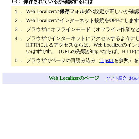
03：
保存されているか確認するには
１．
Web Localizerの
保存フォルダ
の設定が正しいか確認
２．
Web Localizerのインターネット接続を
OFF
にします
３．
ブラウザにオフラインモード（オフライン作業な
４．
ブラウザでインターネットにアクセスするように
HTTPによるアクセスならば、Web Localiz
いはずです。（URLの先頭がhttp://ならば、HT
５．
ブラウザでページの再読み込み（
Tips01
を参照）を
Web Localizerのページ
ソフト紹介
お支