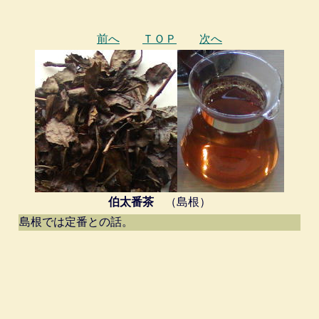
前へ
ＴＯＰ
次へ
伯太番茶
（島根）
島根では定番との話。