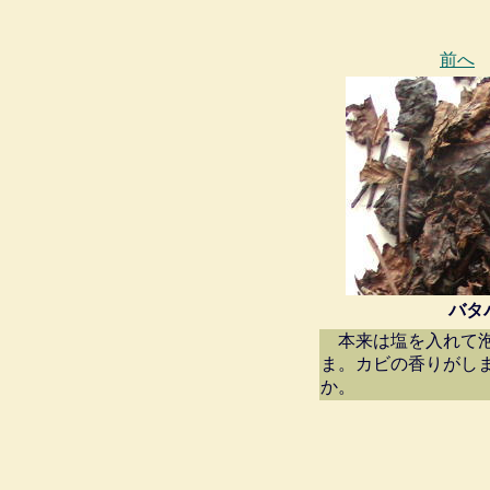
前へ
バタ
本来は塩を入れて泡
ま。カビの香りがし
か。