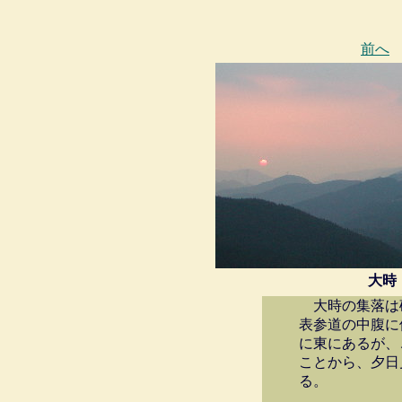
前へ
大時
大時の集落は
表参道の中腹に
に東にあるが、
ことから、夕日
る。