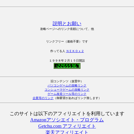
説明とお願い
攻略ページへのリンク依頼について、他
リンクフリー（連絡不要）です
作ってる人
ＮＥＫＯｘ２
１９９８年２月１５日開設
旧コンテンツ（放置中）
パソコンゲームの攻略リンク
コンシューマゲームの攻略リンク
ゲーム改造ツール等のリンク
企業等のリンク
（御要望があればリンク致します）
このサイトは以下のアフィリエイトを利用しています
Amazonアソシエイト・プログラム
Getchu.com アフィリエイト
楽天アフィリエイト