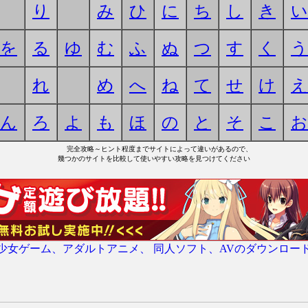
り
み
ひ
に
ち
し
き
い
を
る
ゆ
む
ふ
ぬ
つ
す
く
う
れ
め
へ
ね
て
せ
け
え
ん
ろ
よ
も
ほ
の
と
そ
こ
お
完全攻略～ヒント程度までサイトによって違いがあるので、
幾つかのサイトを比較して使いやすい攻略を見つけてください