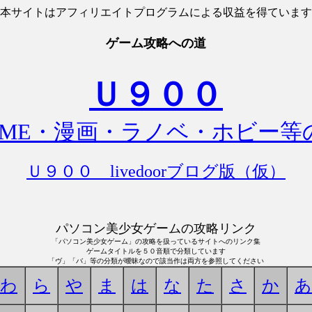
本サイトはアフィリエイトプログラムによる収益を得ています
ゲーム攻略への道
Ｕ９００
AME・漫画・ラノベ・ホビー等
Ｕ９００ livedoorブログ版（仮）
パソコン美少女ゲームの攻略リンク
「パソコン美少女ゲーム」の攻略を扱っているサイトへのリンク集
ゲームタイトルを５０音順で分類しています
「ヴ」「バ」等の分類が曖昧なので該当作は両方を参照してください
わ
ら
や
ま
は
な
た
さ
か
あ