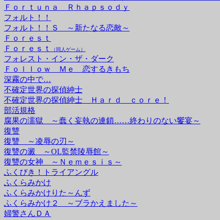
Ｆｏｒｔｕｎａ Ｒｈａｐｓｏｄｙ
フォルト！！
フォルト！！Ｓ ～新たなる恋敵～
Ｆｏｒｅｓｔ
Ｆｏｒｅｓｔ
（同人ゲーム）
フォレスト・イン・ザ・ダーク
Ｆｏｌｌｏｗ Ｍｅ 恋するきもち
深霧の中で…
不確定世界の探偵紳士
不確定世界の探偵紳士 Ｈａｒｄ ｃｏｒｅ！
部活規格
腐果の濡獄 ～蠢く妄執の連鎖……終わりのない饗宴～
復讐
復讐 ～凌辱の刃～
復讐の澱 ～OL監禁陵辱館～
復讐の女神 ～Ｎｅｍｅｓｉｓ～
ふくびき！トライアングル
ふくらみかけ
ふくらみかけりた～んず
ふくらみかけ２ ～ブラかえました～
婦警さんＤＡ