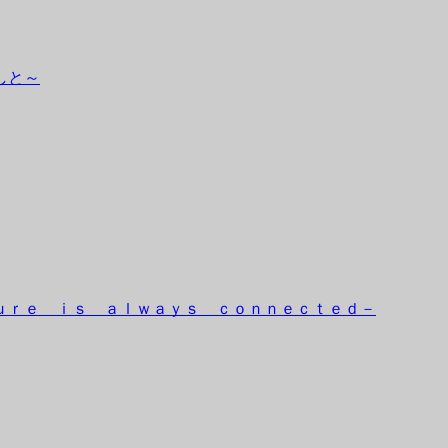
しと～
ｕｒｅ ｉｓ ａｌｗａｙｓ ｃｏｎｎｅｃｔｅｄ－