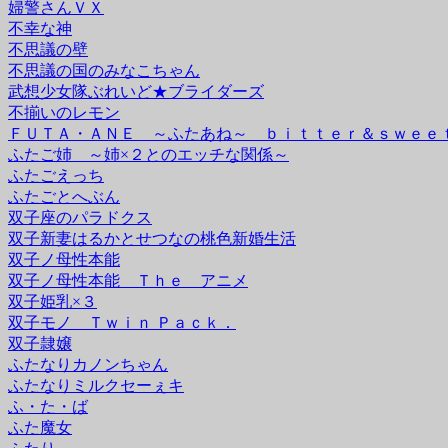
婦警さんＶＸ
不幸な神
不思議の壁
不思議の国のみなこちゃん
武想少女隊ぶれいど★ブライダーズ
不揃いのレモン
ＦＵＴＡ・ＡＮＥ ～ふたあね～ ｂｉｔｔｅｒ＆ｓｗｅｅ
ふたご姉 ～姉×２とのエッチな関係～
ふたごえっち
ふたごとへぶん
双子座のパラドクス
双子新妻はるかとせつなの桃色新婚生活
双子ノ母性本能
双子ノ母性本能 Ｔｈｅ アニメ
双子姫乳×３
双子モノ Ｔｗｉｎ Ｐａｃｋ．
双子隷嬢
ふたなりカノンちゃん
ふたなりミルクセーぇキ
ふ・た・ば
ふた魔女