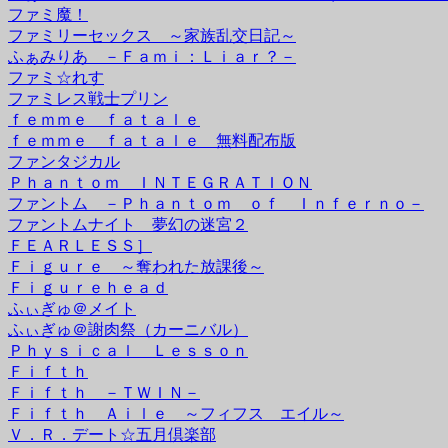
ファミ魔！
ファミリーセックス ～家族乱交日記～
ふぁみりあ －Ｆａｍｉ：Ｌｉａｒ？－
ファミ☆れす
ファミレス戦士プリン
ｆｅｍｍｅ ｆａｔａｌｅ
ｆｅｍｍｅ ｆａｔａｌｅ 無料配布版
ファンタジカル
Ｐｈａｎｔｏｍ ＩＮＴＥＧＲＡＴＩＯＮ
ファントム －Ｐｈａｎｔｏｍ ｏｆ Ｉｎｆｅｒｎｏ－
ファントムナイト 夢幻の迷宮２
ＦＥＡＲＬＥＳＳ］
Ｆｉｇｕｒｅ ～奪われた放課後～
Ｆｉｇｕｒｅｈｅａｄ
ふぃぎゅ＠メイト
ふぃぎゅ＠謝肉祭（カーニバル）
Ｐｈｙｓｉｃａｌ Ｌｅｓｓｏｎ
Ｆｉｆｔｈ
Ｆｉｆｔｈ －ＴＷＩＮ－
Ｆｉｆｔｈ Ａｉｌｅ ～フィフス エイル～
Ｖ．Ｒ．デート☆五月倶楽部