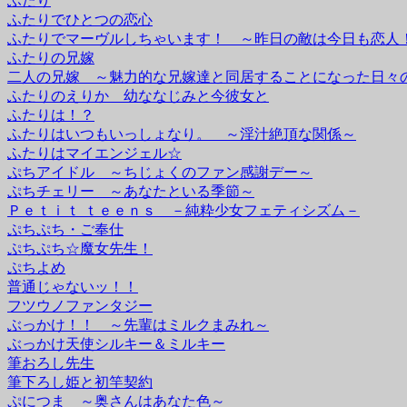
ふたり
ふたりでひとつの恋心
ふたりでマーヴルしちゃいます！ ～昨日の敵は今日も恋人
ふたりの兄嫁
二人の兄嫁 ～魅力的な兄嫁達と同居することになった日々
ふたりのえりか 幼ななじみと今彼女と
ふたりは！？
ふたりはいつもいっしょなり。 ～淫汁絶頂な関係～
ふたりはマイエンジェル☆
ぷちアイドル ～ちじょくのファン感謝デー～
ぷちチェリー ～あなたといる季節～
Ｐｅｔｉｔ ｔｅｅｎｓ －純粋少女フェティシズム－
ぷちぷち・ご奉仕
ぷちぷち☆魔女先生！
ぷちよめ
普通じゃないッ！！
フツウノファンタジー
ぶっかけ！！ ～先輩はミルクまみれ～
ぶっかけ天使シルキー＆ミルキー
筆おろし先生
筆下ろし姫と初竿契約
ぷにつま ～奥さんはあなた色～