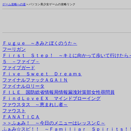
ゲーム攻略への道
＞パソコン美少女ゲームの攻略リンク
Ｆｕｇｕｅ ～きみとぼくのうた～
フーリガン
Ｆｉｒｓｔ Ｓｔｅｐ！ ～キミに向かって歩いて行けたら
５ －ファイブ－
ファイブガード
Ｆｉｖｅ Ｓｗｅｅｔ Ｄｒｅａｍｓ
ファイナルファックＡＧＡＩＮ
ファイナルロリータ
ＦＩＬＥ 国防総省情報局情報漏洩対策部女性尋問員
ＦｉｎｄＬｏｖｅＥＸ マインドブローイング
ファウスタス ～恵まれし者～
ファウスト
ＦＡＮＡＴＩＣＡ
＞＞ふぁみ！ ～今日のメニューはレッスンＣ～
ふぁみ☆スピ！！ ～Ｆａｍｉｌｉａｒ Ｓｐｉｒｉｔｓ！