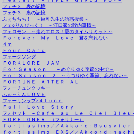
Ｆｅｓｔａ！！ －ＨＹＰＥＲ ＧＩＲＬＳ ＰＯＰ－
フェチ３ 表の記憶
フェチ３ 裏の記憶
ふぇちちち！ ～巨乳先生の誘惑授業～
フェ○りんぴっく！ ～江口家の咥内事情～
フェロモン ～走れエロス！愛のタイムリミット～
Ｆｏｒｅｖｅｒ Ｍｙ Ｌｏｖｅ 君を忘れない
４ｍ
Ｆｏｕｒ Ｃａｒｄ
フォークソング
ＦＯＲＫＬＯＲＥ ＪＡＭ
Ｆｏｒ Ｓｅａｓｏｎ． ～めぐりゆく季節の中で～
Ｆｏｒ Ｓｅａｓｏｎ．２ ～うつりゆく季節、忘れない～
ＦＯＲＴＵＮＥ ＡＲＴＥＲＩＡＬ
フォーチュンクッキー
ふぉ～りんＬＯＶＥ
フォーリンラブ×４ｔｕｎｅ
Ｆａｌｌ Ｌｏｖｅ Ｓｔｏｒｙ
フォセット －Ｃａｆｅ ａｕ Ｌｅ Ｃｉｅｌ Ｂｌｅｕ
ＦＯＲＥＩＧＮＥＲ （フォリナー）
ｆｏｒｔｉｓｓｉｍｏ／／Ａｋｋｏｒｄ：Ｂｓｕｓｖｉｅｒ
ｆｏｒｔｉｓｓｉｍｏ ＥＸＳ／／Ａｋｋｏｒｄ：ｎａｃｈ