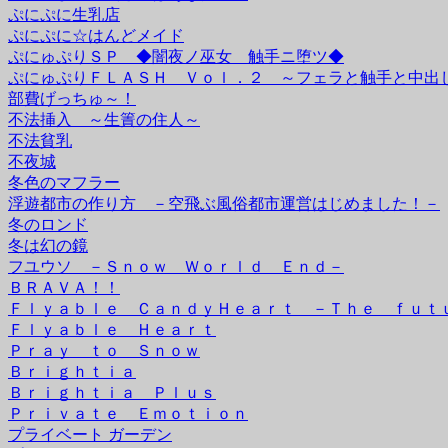
ぷにぷに生乳店
ぷにぷに☆はんどメイド
ぷにゅぷりＳＰ ◆闇夜ノ巫女 触手ニ堕ツ◆
ぷにゅぷりＦＬＡＳＨ Ｖｏｌ．２ ～フェラと触手と中出
部費げっちゅ～！
不法挿入 ～生簀の住人～
不法貧乳
不夜城
冬色のマフラー
浮遊都市の作り方 －空飛ぶ風俗都市運営はじめました！－
冬のロンド
冬は幻の鏡
フユウソ －Ｓｎｏｗ Ｗｏｒｌｄ Ｅｎｄ－
ＢＲＡＶＡ！！
Ｆｌｙａｂｌｅ ＣａｎｄｙＨｅａｒｔ －Ｔｈｅ ｆｕｔ
Ｆｌｙａｂｌｅ Ｈｅａｒｔ
Ｐｒａｙ ｔｏ Ｓｎｏｗ
Ｂｒｉｇｈｔｉａ
Ｂｒｉｇｈｔｉａ Ｐｌｕｓ
Ｐｒｉｖａｔｅ Ｅｍｏｔｉｏｎ
プライベート ガーデン