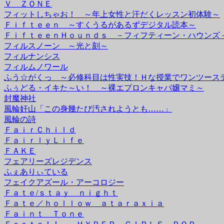
Ｖ ＺＯＮＥ
フィットしちゃお！ ～年上女性と汗だくレッスン初体験～
Ｆｉｆｔｅｅｎ ～すくうるがあるずデジタル読本～
ＦｉｆｔｅｅｎＨｏｕｎｄｓ －フィフティーン・ハウンズ
フィルスノーン ～光と刻～
フィルナンシス
フィルムノワール
ふう☆がくっ ～必修科目は性実技！Ｈな授業でワンツース
ふぅどる・イキた～い！ ～裸エプロンキャバ嬢マミ～
封魔神社
風輪奸山「この身幾たび汚されようとも……」
風輪の詩
ＦａｉｒＣｈｉｌｄ
ＦａｉｒｌｙＬｉｆｅ
ＦＡＫＥ
フェアリーズレジデンス
ふぇありぃている
フェイクアズール・アーコロジー
Ｆａｔｅ/ｓｔａｙ ｎｉｇｈｔ
Ｆａｔｅ／ｈｏｌｌｏｗ ａｔａｒａｘｉａ
Ｆａｉｎｔ Ｔｏｎｅ