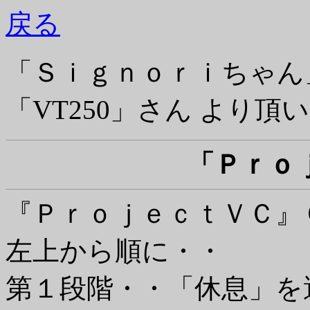
戻る
「Ｓｉｇｎｏｒｉちゃん
「VT250」さん より頂
「Ｐｒｏ
『ＰｒｏｊｅｃｔＶＣ』
左上から順に・・
第１段階・・「休息」を