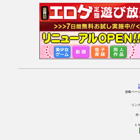
攻略ペー
リン
作
１