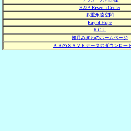
H22A Reserch Center
多重永遠空間
Ray of Hope
R C U
如月みぎわのホームページ
ＫＳのＳＡＶＥデータのダウンロー