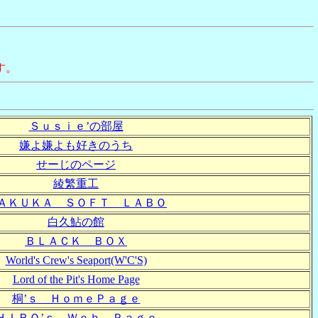
す。
Ｓｕｓｉｅ’の部屋
嫌よ嫌よも好きのうち
せーじのページ
綾繁重工
ＡＫＵＫＡ ＳＯＦＴ ＬＡＢＯ
白久鮎の館
ＢＬＡＣＫ ＢＯＸ
World's Crew's Seaport(W'C'S)
Lord of the Pit's Home Page
桐’ｓ ＨｏｍｅＰａｇｅ
ＨＩＲＯ’ｓ Ｗｅｂ Ｐａｇｅ