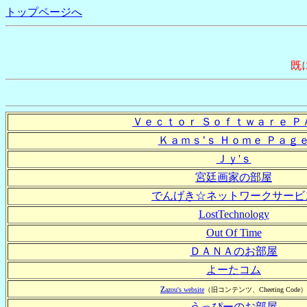
トップページへ
既
Ｖｅｃｔｏｒ Ｓｏｆｔｗａｒｅ Ｐ
Ｋａｍｓ’ｓ Ｈｏｍｅ Ｐａｇ
Ｊｙ'ｓ
宮廷画家の部屋
でんげき☆ネットワークサービ
LostTechnology
Out Of Time
ＤＡＮＡのお部屋
よーたコム
z
azou's website
（旧コンテンツ、Cheeting Code）
うっぴーのお部屋