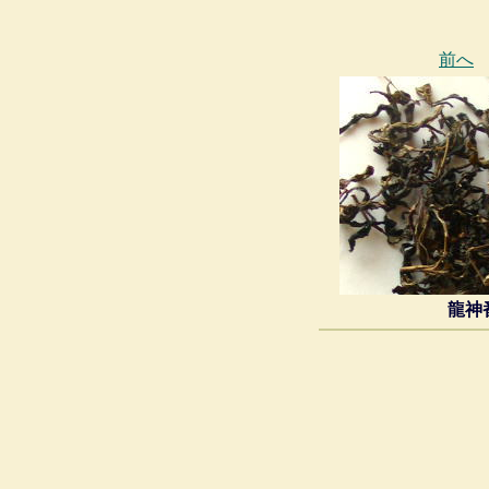
前へ
龍神