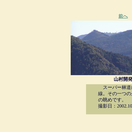
前へ
山村開
スーパー林道
線。その一つの
の眺めです。
撮影日：2002.10.