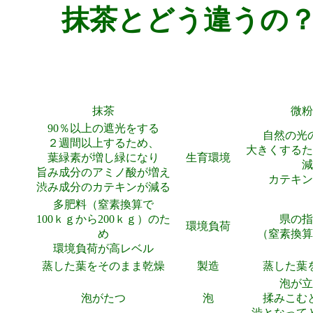
抹茶とどう違うの
抹茶
微粉
90％以上の遮光をする
自然の光
２週間以上するため、
大きくするた
葉緑素が増し緑になり
生育環境
減
旨み成分のアミノ酸が増え
カテキン
渋み成分のカテキンが減る
多肥料（窒素換算で
100ｋｇから200ｋｇ）のた
県の指
環境負荷
め
（窒素換算
環境負荷が高レベル
蒸した葉をそのまま乾燥
製造
蒸した葉
泡が立
泡がたつ
泡
揉みこむ
渋となって