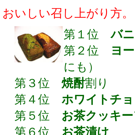
おいしい召し上がり方。
第１位
バニ
第２位
ヨー
にも）
第３位
焼酎
割り
第４位
ホワイトチョ
第５位
お茶クッキー
第６位
お茶漬け