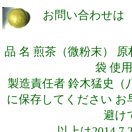
お問い合わせ
品 名 煎茶（微粉末） 原材
袋 使
製造責任者 鈴木猛史（
に保存してください お
避け
以上は2014.