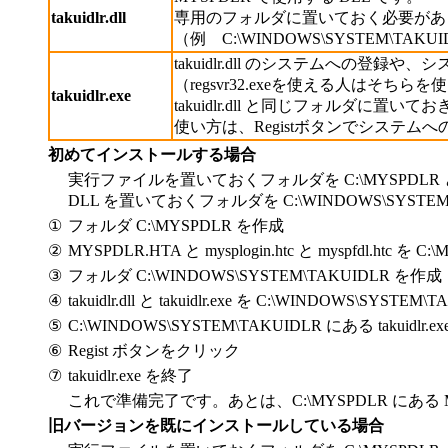
takuidlr.dll
専用のフォルダに置いておく必要があ
（例 C:\WINDOWS\SYSTEM\TAKU
takuidlr.dll のシステムへの登
（regsvr32.exeを使える人はそち
takuidlr.exe
takuidlr.dll と同じフォルダ
使い方は、Registボタンでシステムへ
初めてインストールする場合
実行ファイルを置いておくフォルダを C:\MYSPDLR
DLL を置いておくフォルダを C:\WINDOWS\SYS
①
フォルダ C:\MYSPDLR を作成
②
MYSPDLR.HTA と mysplogin.htc と myspfdl.htc を 
③
フォルダ C:\WINDOWS\SYSTEM\TAKUIDLR を作成
④
takuidlr.dll と takuidlr.exe を C:\WINDOWS\SYSTE
⑤
C:\WINDOWS\SYSTEM\TAKUIDLR にある takuidlr.e
⑥
Regist ボタンをクリック
⑦
takuidlr.exe を終了
これで準備完了です。あとは、C:\MYSPDLR にあ
旧バージョンを既にインストールしている場合