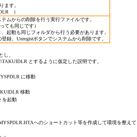
ります。
IDLR ）
録や、システムからの削除を行う実行ファイルです。
らを使っても同じです）
に置いておき、起動も同じフォルダから行う必要があります。
の登録、Unregistボタンでシステムから削除です。
 とし、
TEM\TAKUIDLR とするように仮定した説明です。
C:\MYSPDLR に移動
M\TAKUIDLR 移動
xe を起動
る MYSPDLR.HTAへのショートカット等を作成して環境を整え