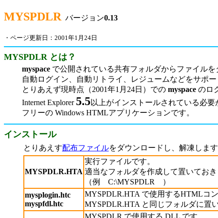
MYSPDLR
バージョン
0.13
・ページ更新日：2001年1月24日
MYSPDLR とは？
myspace
で公開されている共有フォルダからファイルを
自動ログイン、自動リトライ、レジュームなどをサポー
とりあえず現時点（2001年1月24日）での
myspace
のロ
5.5
Internet Explorer
以上がインストールされている必要
フリーの Windows HTMLアプリケーションです。
インストール
とりあえす
配布ファイル
をダウンロードし、解凍します
実行ファイルです。
MYSPDLR.HTA
適当なフォルダを作成して置いておき
（例 C:\MYSPDLR ）
MYSPDLR.HTA で使用するHTML
mysplogin.htc
myspfdl.htc
MYSPDLR.HTA と同じフォルダに
MYSPDLR で使用する DLL です。