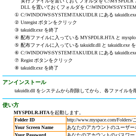
実行ファイルを置いておくフォルダを C:\MYSPDLR
DLL を置いておくフォルダを C:\WINDOWS\SYS
①
C:\WINDOWS\SYSTEM\TAKUIDLR にある takuidlr.e
②
Unregist ボタンをクリック
③
takuidlr.exe を終了
④
配布ファイルに入っている MYSPDLR.HTA と mysplogin.
⑤
配布ファイルに入っている takuidlr.dll と takuidlr.e
⑥
C:\WINDOWS\SYSTEM\TAKUIDLR にある takuidlr.e
⑦
Regist ボタンをクリック
⑧
takuidlr.exe を終了
アンインストール
takuidlr.dll をシステムから削除してから、各ファイ
使い方
MYSPDLR.HTA
を起動します。
Folder ID
http://www.myspace.com/F
Your Screen Name
あなたのアカウントのユーザー
Your Password
あなたのアカウントのパスワー