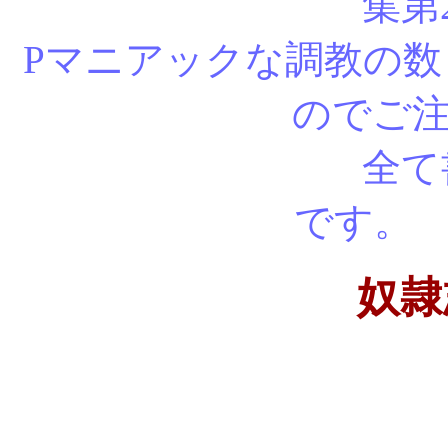
集第
Pマニアックな調教の
のでご
全て書き下
で
奴隷志