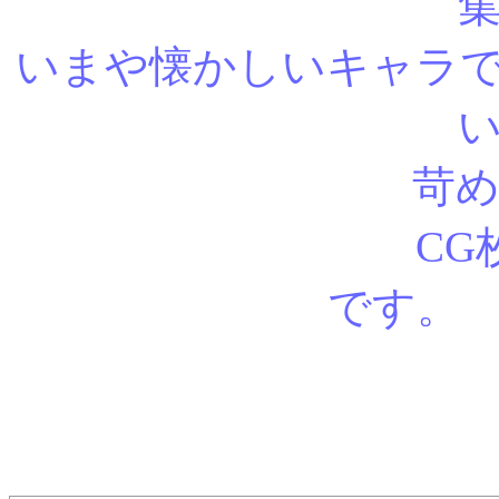
いまや懐かしいキャラ
苛め甲斐
CG枚数は、差
で