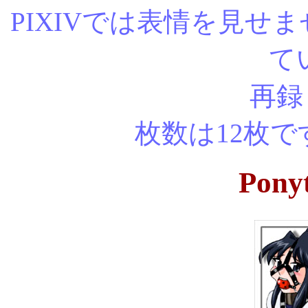
PIXIVでは表情を見せ
て
再録＆加筆版
枚数は1
Ponyt