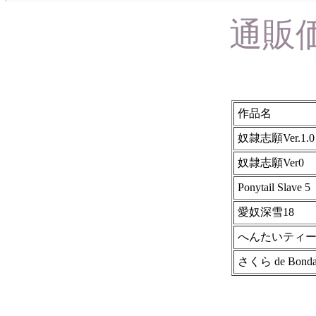
通販
作品名
奴隷志願Ver.1.0
奴隷志願Ver0
Ponytail Slave 5
愛奴深雪18
へんたいティ
さくら de Bonda