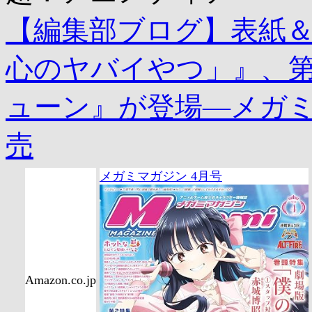
【編集部ブログ】表紙
心のヤバイやつ」』、第
ューン』が登場―メガミ
売
メガミマガジン 4月号
Amazon.co.jp