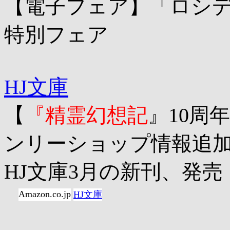
【電子フェア】「ロシデ
特別フェア
HJ文庫
【
『精霊幻想記
』10周
ンリーショップ情報追
HJ文庫3月の新刊、発売
Amazon.co.jp
HJ文庫