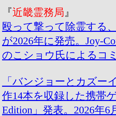
『
近畿霊務局
』
殴って撃って除霊する、和風
が2026年に発売。Joy-
のこショウ氏によるコ
「バンジョーとカズーイ
作14本を収録した携帯ゲーム機「
Edition」発表。2026