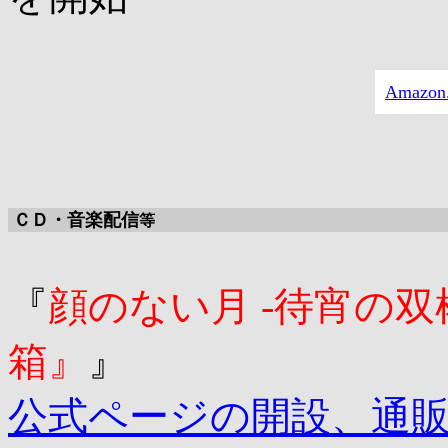
Amazo
ＣＤ・音楽配信
等
『
顔のない月 -待宵の双
箱』
』
公式ページの開設、通