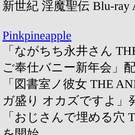
新世紀 淫魔聖伝 Blu-ray 
Pinkpineapple
「ながちち永井さん THE A
ご奉仕バニー新年会」
「図書室ノ彼女 THE AN
ガ盛り オカズですよ」
「おじさんで埋める穴 THE
を開始