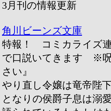
3月刊の情報更新
角川ビーンズ文庫
特報！ コミカライズ連
で口説いてきます ※
さい』
やり直し令嬢は竜帝陛
となりの侯爵子息は溺