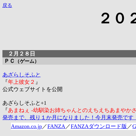
戻る
２０
２月２８日
ＰＣ
（ゲーム）
あざらしそふと
『
年上彼女２
』
公式ウェブサイトを公開
あざらしそふと+1
『
あまねぇ -幼馴染お姉ちゃんとのえちえちあまやかさ
発売まで、残り１か月になりました！今月末発売です
Amazon.co.jp
／
FANZA
／
FANZAダウンロード版
／
G