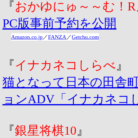
『
おかゆにゅ～～む！R
PC版事前予約を公開
Amazon.co.jp
／
FANZA
／
Getchu.com
『
イナカネコしらべ
』
猫となって日本の田舎
ョンADV「イナカネコし
『
銀星将棋10
』