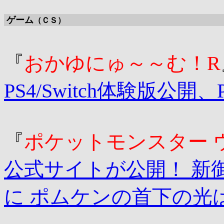
ゲーム
（ＣＳ）
『
おかゆにゅ～～む！R
PS4/Switch体験版公
『
ポケットモンスター 
公式サイトが公開！ 新
に ポムケンの首下の光