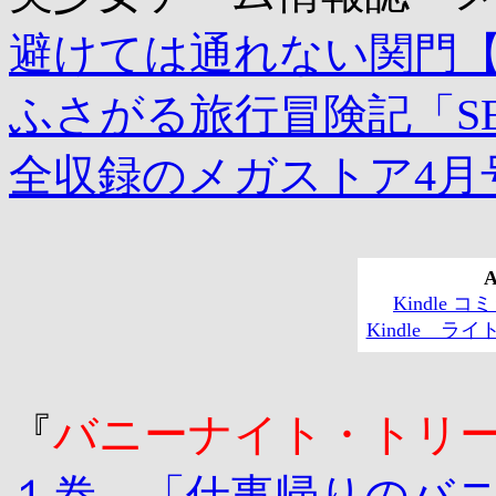
避けては通れない関門
ふさがる旅行冒険記「SEVEN-
全収録のメガストア4月
A
Kindle
Kindle 
『
バニーナイト・トリ
１巻 「仕事帰りのバ