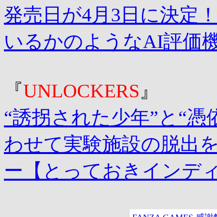
発売日が4月3日に決定
いるかのようなAI評価
『
UNLOCKERS
』
“誘拐された少年”と“
わせて実験施設の脱出
ー【とっておきインデ